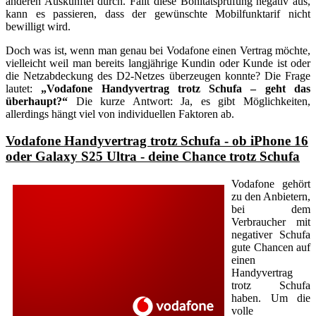
anderen Auskunftei durch. Fällt diese Bonitätsprüfung negativ aus,
kann es passieren, dass der gewünschte Mobilfunktarif nicht
bewilligt wird.
Doch was ist, wenn man genau bei Vodafone einen Vertrag möchte,
vielleicht weil man bereits langjährige Kundin oder Kunde ist oder
die Netzabdeckung des D2-Netzes überzeugen konnte? Die Frage
lautet:
„Vodafone Handyvertrag trotz Schufa – geht das
überhaupt?“
Die kurze Antwort: Ja, es gibt Möglichkeiten,
allerdings hängt viel von individuellen Faktoren ab.
Vodafone Handyvertrag trotz Schufa - ob iPhone 16
oder Galaxy S25 Ultra - deine Chance trotz Schufa
Vodafone gehört
zu den Anbietern,
bei dem
Verbraucher mit
negativer Schufa
gute Chancen auf
einen
Handyvertrag
trotz Schufa
haben. Um die
volle