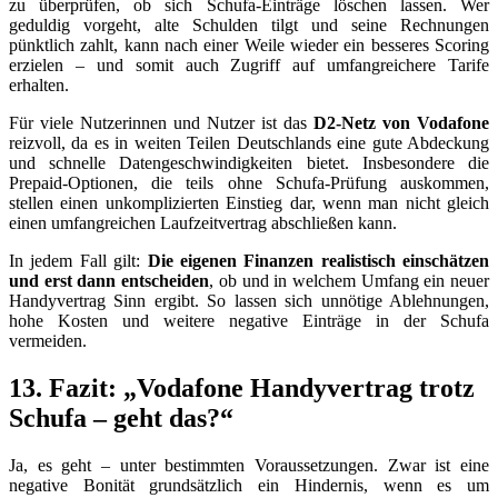
zu überprüfen, ob sich Schufa-Einträge löschen lassen. Wer
geduldig vorgeht, alte Schulden tilgt und seine Rechnungen
pünktlich zahlt, kann nach einer Weile wieder ein besseres Scoring
erzielen – und somit auch Zugriff auf umfangreichere Tarife
erhalten.
Für viele Nutzerinnen und Nutzer ist das
D2-Netz von Vodafone
reizvoll, da es in weiten Teilen Deutschlands eine gute Abdeckung
und schnelle Datengeschwindigkeiten bietet. Insbesondere die
Prepaid-Optionen, die teils ohne Schufa-Prüfung auskommen,
stellen einen unkomplizierten Einstieg dar, wenn man nicht gleich
einen umfangreichen Laufzeitvertrag abschließen kann.
In jedem Fall gilt:
Die eigenen Finanzen realistisch einschätzen
und erst dann entscheiden
, ob und in welchem Umfang ein neuer
Handyvertrag Sinn ergibt. So lassen sich unnötige Ablehnungen,
hohe Kosten und weitere negative Einträge in der Schufa
vermeiden.
13. Fazit: „Vodafone Handyvertrag trotz
Schufa – geht das?“
Ja, es geht – unter bestimmten Voraussetzungen. Zwar ist eine
negative Bonität grundsätzlich ein Hindernis, wenn es um