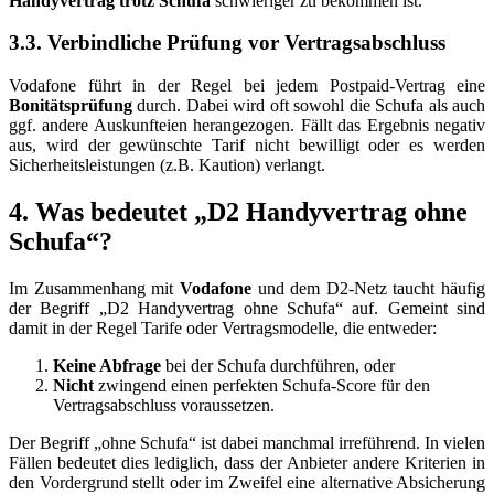
Handyvertrag trotz Schufa
schwieriger zu bekommen ist.
3.3. Verbindliche Prüfung vor Vertragsabschluss
Vodafone führt in der Regel bei jedem Postpaid-Vertrag eine
Bonitätsprüfung
durch. Dabei wird oft sowohl die Schufa als auch
ggf. andere Auskunfteien herangezogen. Fällt das Ergebnis negativ
aus, wird der gewünschte Tarif nicht bewilligt oder es werden
Sicherheitsleistungen (z.B. Kaution) verlangt.
4. Was bedeutet „D2 Handyvertrag ohne
Schufa“?
Im Zusammenhang mit
Vodafone
und dem D2-Netz taucht häufig
der Begriff „D2 Handyvertrag ohne Schufa“ auf. Gemeint sind
damit in der Regel Tarife oder Vertragsmodelle, die entweder:
Keine Abfrage
bei der Schufa durchführen, oder
Nicht
zwingend einen perfekten Schufa-Score für den
Vertragsabschluss voraussetzen.
Der Begriff „ohne Schufa“ ist dabei manchmal irreführend. In vielen
Fällen bedeutet dies lediglich, dass der Anbieter andere Kriterien in
den Vordergrund stellt oder im Zweifel eine alternative Absicherung