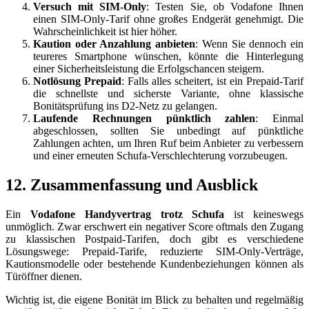
Versuch mit SIM-Only
: Testen Sie, ob Vodafone Ihnen
einen SIM-Only-Tarif ohne großes Endgerät genehmigt. Die
Wahrscheinlichkeit ist hier höher.
Kaution oder Anzahlung anbieten
: Wenn Sie dennoch ein
teureres Smartphone wünschen, könnte die Hinterlegung
einer Sicherheitsleistung die Erfolgschancen steigern.
Notlösung Prepaid
: Falls alles scheitert, ist ein Prepaid-Tarif
die schnellste und sicherste Variante, ohne klassische
Bonitätsprüfung ins D2-Netz zu gelangen.
Laufende Rechnungen pünktlich zahlen
: Einmal
abgeschlossen, sollten Sie unbedingt auf pünktliche
Zahlungen achten, um Ihren Ruf beim Anbieter zu verbessern
und einer erneuten Schufa-Verschlechterung vorzubeugen.
12. Zusammenfassung und Ausblick
Ein
Vodafone Handyvertrag trotz Schufa
ist keineswegs
unmöglich. Zwar erschwert ein negativer Score oftmals den Zugang
zu klassischen Postpaid-Tarifen, doch gibt es verschiedene
Lösungswege: Prepaid-Tarife, reduzierte SIM-Only-Verträge,
Kautionsmodelle oder bestehende Kundenbeziehungen können als
Türöffner dienen.
Wichtig ist, die eigene Bonität im Blick zu behalten und regelmäßig